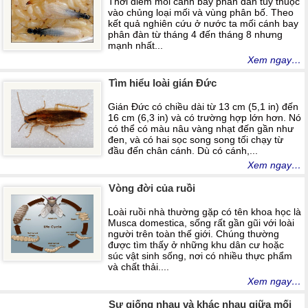
Thời điểm mối cánh bay phân đàn tùy thuộc
vào chủng loại mối và vùng phân bố. Theo
kết quả nghiên cứu ở nước ta mối cánh bay
phân đàn từ tháng 4 đến tháng 8 nhưng
mạnh nhất...
Xem ngay…
Tìm hiểu loài gián Đức
Gián Đức có chiều dài từ 13 cm (5,1 in) đến
16 cm (6,3 in) và có trường hợp lớn hơn. Nó
có thể có màu nâu vàng nhạt đến gần như
đen, và có hai sọc song song tối chạy từ
đầu đến chân cánh. Dù có cánh,...
Xem ngay…
Vòng đời của ruồi
Loài ruồi nhà thường gặp có tên khoa học là
Musca domestica, sống rất gần gũi với loài
người trên toàn thế giới. Chúng thường
được tìm thấy ở những khu dân cư hoặc
súc vật sinh sống, nơi có nhiều thực phẩm
và chất thải....
Xem ngay…
Sự giống nhau và khác nhau giữa mối