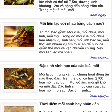
lớn nhất có thể tới 7,5m, đường kính
khoảng 12m và nặng đến hàng trăm tấn.
Trong một tổ mối, mối...
Xem ngay…
Mối liên lạc với nhau bằng cách nào?
Tổ mối bao gồm: Mối vua, mối chúa, mối
lính, mối thợ. Trong đó mối vua mối chúa
làm nhiệm vụ sinh sản, mối lính bảo vệ, mối
thợ làm nhiệm vụ tìm thức ăn để nuôi cả
quần thể mối và vận chuyển chứng. Vậy
mối liên lạc với nhau...
Xem ngay…
Đặc tính sinh học của các loài mối
Mối là côn trùng xã hội, chúng hoạt động ẩn
náu theo đàn. Trên thế giới có hơn 2700
loài mối, bao gồm: Mối gỗ ẩm, mối gỗ khô
và mối đất. Đặc tính sinh học của của các
loài mối như sau: Dac tinh sinh...
Xem ngay…
Thời điểm mối cánh bay phân đàn