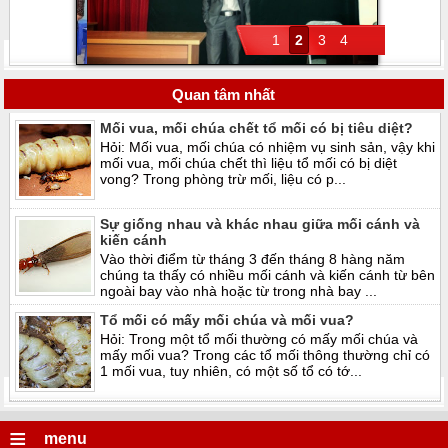
1
2
3
4
Quan tâm nhất
Mối vua, mối chúa chết tổ mối có bị tiêu diệt?
Hỏi: Mối vua, mối chúa có nhiệm vụ sinh sản, vậy khi
mối vua, mối chúa chết thì liệu tổ mối có bị diệt
vong? Trong phòng trừ mối, liệu có p...
Sự giống nhau và khác nhau giữa mối cánh và
kiến cánh
Vào thời điểm từ tháng 3 đến tháng 8 hàng năm
chúng ta thấy có nhiều mối cánh và kiến cánh từ bên
ngoài bay vào nhà hoặc từ trong nhà bay ...
Tổ mối có mấy mối chúa và mối vua?
Hỏi: Trong một tổ mối thường có mấy mối chúa và
mấy mối vua? Trong các tổ mối thông thường chỉ có
1 mối vua, tuy nhiên, có một số tổ có tớ...
≡
menu