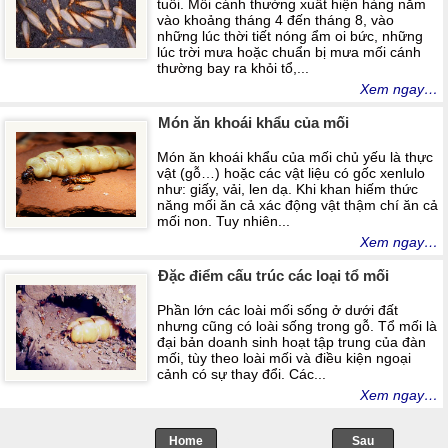
tuổi. Mối cánh thường xuất hiện hàng năm
vào khoảng tháng 4 đến tháng 8, vào
những lúc thời tiết nóng ẩm oi bức, những
lúc trời mưa hoặc chuẩn bị mưa mối cánh
thường bay ra khỏi tổ,...
Xem ngay…
Món ăn khoái khẩu của mối
Món ăn khoái khẩu của mối chủ yếu là thực
vật (gỗ…) hoặc các vật liệu có gốc xenlulo
như: giấy, vải, len dạ. Khi khan hiếm thức
năng mối ăn cả xác động vật thậm chí ăn cả
mối non. Tuy nhiên...
Xem ngay…
Đặc điểm cấu trúc các loại tổ mối
Phần lớn các loài mối sống ở dưới đất
nhưng cũng có loài sống trong gỗ. Tổ mối là
đại bản doanh sinh hoạt tập trung của đàn
mối, tùy theo loài mối và điều kiện ngoại
cảnh có sự thay đổi. Các...
Xem ngay…
Home
->
Sau