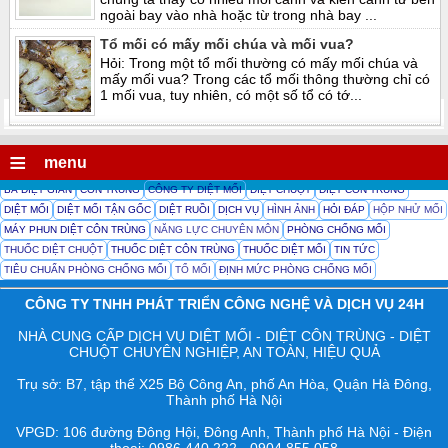
ngoài bay vào nhà hoặc từ trong nhà bay ...
Tổ mối có mấy mối chúa và mối vua?
Hỏi: Trong một tổ mối thường có mấy mối chúa và
mấy mối vua? Trong các tổ mối thông thường chỉ có
1 mối vua, tuy nhiên, có một số tổ có tớ...
≡
menu
BẢ DIỆT GIÁN
CÔN TRÙNG
CÔNG TY DIỆT MỐI
DIỆT CHUỘT
DIỆT CÔN TRÙNG
DIỆT MỐI
DIỆT MỐI TẬN GỐC
DIỆT RUỒI
DỊCH VỤ
HÌNH ẢNH
HỎI ĐÁP
HỘP NHỬ MỐI
MÁY PHUN DIỆT CÔN TRÙNG
NĂNG LỰC CHUYÊN MÔN
PHÒNG CHỐNG MỐI
THUỐC DIỆT CHUỘT
THUỐC DIỆT CÔN TRÙNG
THUỐC DIỆT MỐI
TIN TỨC
TIÊU CHUẨN PHÒNG CHỐNG MỐI
TỔ MỐI
ĐỊNH MỨC PHÒNG CHỐNG MỐI
CÔNG TY TNHH PHÁT TRIỂN CÔNG NGHỆ VÀ DỊCH VỤ 24H
NHÀ CUNG CẤP DỊCH VỤ DIỆT MỐI - DIỆT CÔN TRÙNG - DIỆT
CHUỘT CHUYÊN NGHIỆP, AN TOÀN, HIỆU QUẢ
Trụ sở: B7, tập thể X25 Bộ Công An, phố An Hòa, Quận Hà Đông,
Thành phố Hà Nội
VPGD: 106 đường Đông Hội, Đông Anh, Thành phố Hà Nội - Điện
thoại: 0986 440 222 - 0904 855 058