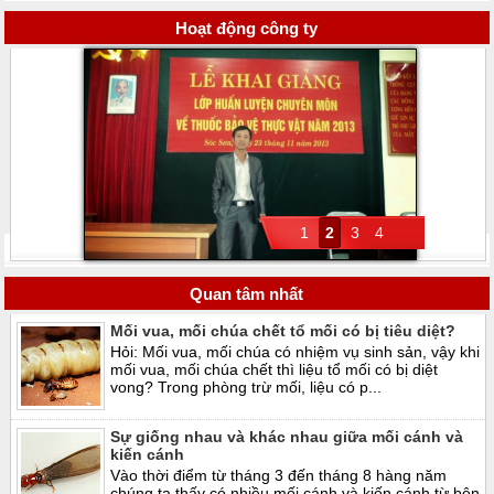
Hoạt động công ty
1
2
3
4
Quan tâm nhất
Mối vua, mối chúa chết tổ mối có bị tiêu diệt?
Hỏi: Mối vua, mối chúa có nhiệm vụ sinh sản, vậy khi
mối vua, mối chúa chết thì liệu tổ mối có bị diệt
vong? Trong phòng trừ mối, liệu có p...
Sự giống nhau và khác nhau giữa mối cánh và
kiến cánh
Vào thời điểm từ tháng 3 đến tháng 8 hàng năm
chúng ta thấy có nhiều mối cánh và kiến cánh từ bên