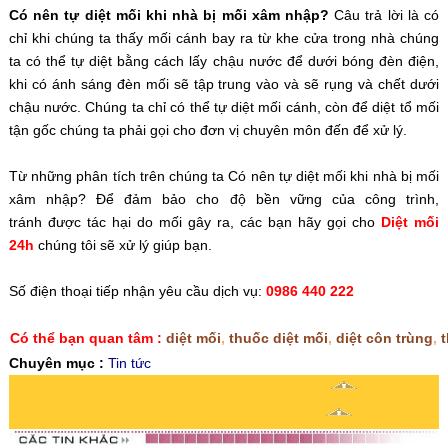
Có nên tự diệt mối khi nhà bị mối xâm nhập?
Câu trả lời là có
chỉ khi chúng ta thấy mối cánh bay ra từ khe cửa trong nhà chúng
ta có thể tự diệt bằng cách lấy chậu nước để dưới bóng đèn điện,
khi có ánh sáng đèn mối sẽ tập trung vào và sẽ rụng và chết dưới
chậu nước. Chúng ta chỉ có thể tự diệt mối cánh, còn để diệt tổ mối
tận gốc chúng ta phải gọi cho đơn vị chuyên môn đến để xử lý.
Từ những phân tích trên chúng ta Có nên tự diệt mối khi nhà bị mối
xâm nhập? Để đảm bảo cho độ bền vững của công trình,
tránh được tác hại do mối gây ra, các bạn hãy gọi cho
Diệt mối
24h
chúng tôi sẽ xử lý giúp bạn.
Số điện thoại tiếp nhận yêu cầu dịch vụ:
0986 440 222
Có thể bạn quan tâm :
diệt mối
,
thuốc diệt mối
,
diệt côn trùng
,
Chuyên mục :
Tin tức