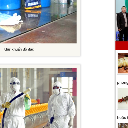
Khử khuẩn đồ đạc
phòng 
hoặc t