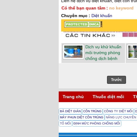
Liên hệ dịch vụ diệt khuẩn, diệt côn tr
Có thể bạn quan tâm :
no keyword
Chuyên mục :
Diệt khuẩn
Dịch vụ khử khuẩn
môi trường phòng
chống dịch bệnh
Trước
Trang chủ
Thuốc diệt mối
T
BẢ DIỆT GIÁN
CÔN TRÙNG
CÔNG TY DIỆT MỐI
MÁY PHUN DIỆT CÔN TRÙNG
NĂNG LỰC CHUYÊN
TỔ MỐI
ĐỊNH MỨC PHÒNG CHỐNG MỐI