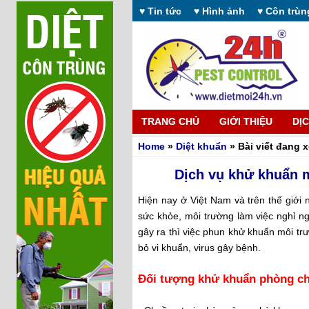
♥ Tin tức
♥ Hình ảnh
♥ Côn trùn
TRANG CHỦ
GIỚI THIỆU
DỊ
Home
»
Diệt khuẩn
» Bài viết đang 
Dịch vụ khử khuẩn 
Hiện nay ở Việt Nam và trên thế giới
sức khỏe, môi trường làm việc nghỉ ngơ
gây ra thì việc phun khử khuẩn môi trư
bỏ vi khuẩn, virus gây bệnh.
Đối tượng khử khuẩn phòng c