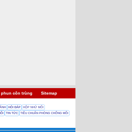
 phun côn trùng
Sitemap
 ẢNH
HỎI ĐÁP
HỘP NHỬ MỐI
MỐI
TIN TỨC
TIÊU CHUẨN PHÒNG CHỐNG MỐI