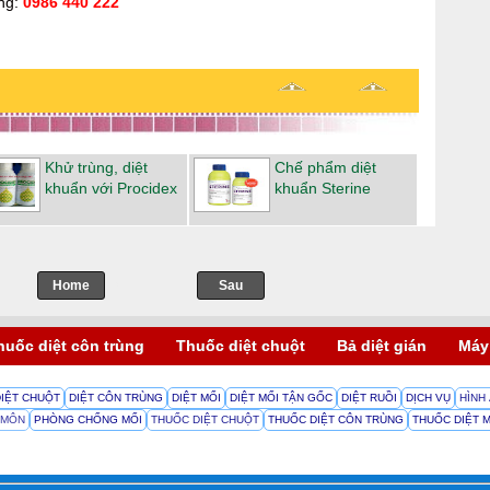
ùng:
0986 440 222
Khử trùng, diệt
Chế phẩm diệt
khuẩn với Procidex
khuẩn Sterine
Home
->
Sau
huốc diệt côn trùng
Thuốc diệt chuột
Bả diệt gián
Máy
DIỆT CHUỘT
DIỆT CÔN TRÙNG
DIỆT MỐI
DIỆT MỐI TẬN GỐC
DIỆT RUỒI
DỊCH VỤ
HÌNH
 MÔN
PHÒNG CHỐNG MỐI
THUỐC DIỆT CHUỘT
THUỐC DIỆT CÔN TRÙNG
THUỐC DIỆT 