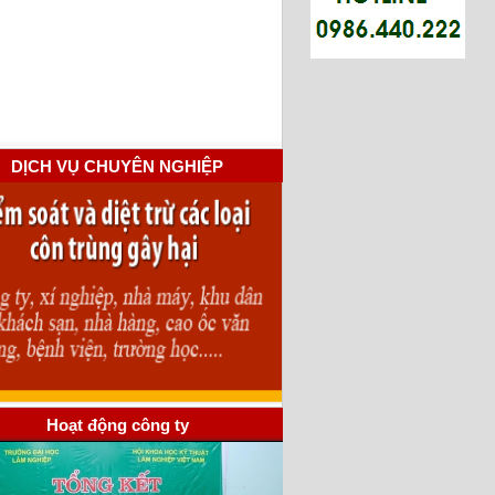
DỊCH VỤ CHUYÊN NGHIỆP
Hoạt động công ty