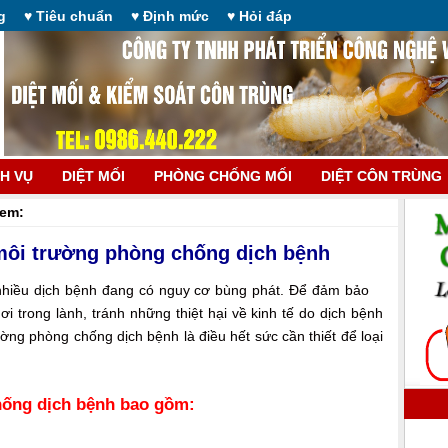
g
♥ Tiêu chuẩn
♥ Định mức
♥ Hỏi đáp
CH VỤ
DIỆT MỐI
PHÒNG CHỐNG MỐI
DIỆT CÔN TRÙNG
xem:
môi trường phòng chống dịch bệnh
 nhiều dịch bệnh đang có nguy cơ bùng phát. Để đảm bảo
i trong lành, tránh những thiệt hại về kinh tế do dịch bệnh
ờng phòng chống dịch bệnh là điều hết sức cần thiết để loại
hống dịch bệnh bao gồm: