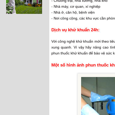
- Chuồng trại, nhà xưởng, nhà kho
- Nhà máy, cơ quan, xí nghiệp
- Nhà ở, căn hộ, bệnh viện
- Nơi công cộng, các khu vực cần phòn
Dịch vụ khử khuẩn 24h:
Với công nghệ khử khuẩn mới theo tiê
xung quanh. Vì vậy hãy nâng cao tì
phun thuốc khử khuẩn để bảo vệ sức k
Một số hình ảnh phun thuốc k