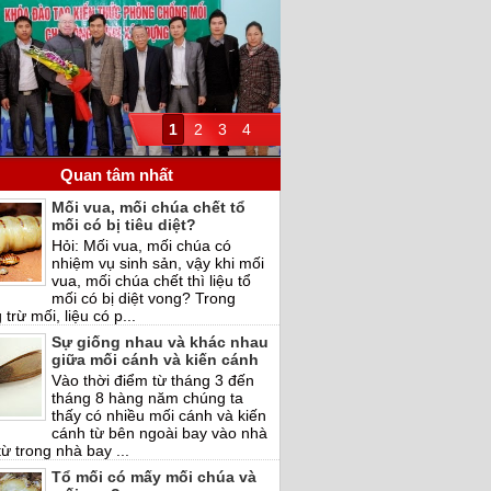
1
2
3
4
Quan tâm nhất
Mối vua, mối chúa chết tổ
mối có bị tiêu diệt?
Hỏi: Mối vua, mối chúa có
nhiệm vụ sinh sản, vậy khi mối
vua, mối chúa chết thì liệu tổ
mối có bị diệt vong? Trong
trừ mối, liệu có p...
Sự giống nhau và khác nhau
giữa mối cánh và kiến cánh
Vào thời điểm từ tháng 3 đến
tháng 8 hàng năm chúng ta
thấy có nhiều mối cánh và kiến
cánh từ bên ngoài bay vào nhà
ừ trong nhà bay ...
Tổ mối có mấy mối chúa và