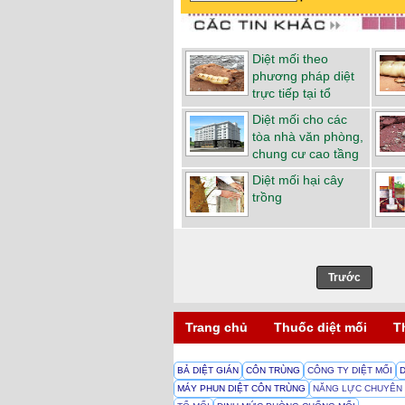
Diệt mối theo
phương pháp diệt
trực tiếp tại tổ
Diệt mối cho các
tòa nhà văn phòng,
chung cư cao tầng
Diệt mối hại cây
trồng
Trước
Trang chủ
Thuốc diệt mối
T
BẢ DIỆT GIÁN
CÔN TRÙNG
CÔNG TY DIỆT MỐI
MÁY PHUN DIỆT CÔN TRÙNG
NĂNG LỰC CHUYÊN