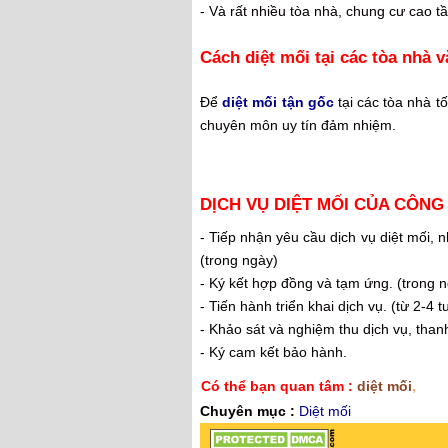
- Và rất nhiều tòa nhà, chung cư cao tầ
Cách diệt mối tại các tòa nhà
Để
diệt mối tận gốc
tại các tòa nhà t
chuyên môn uy tín đảm nhiệm.
D
ỊCH V
Ụ DI
ỆT M
ỐI C
ỦA C
ÔNG 
- Ti
ếp nhận yêu cầu dịch vụ diệt mối,
n
(trong ngày)
- Ký kết hợp đồng và tạm ứng. (trong 
- Tiến hành triển khai dịch vụ. (từ 2-4 t
- Khảo sát và nghiệm thu dịch vụ, thanh
- Ký cam kết bảo hành.
Có thể bạn quan tâm :
diệt mối
,
Chuyên mục :
Diệt mối