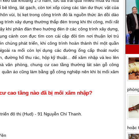
n kéo dài khoảng 2-3 năm, tức đã trải qua nhiều mùa vũ hoá
bê tông, lát gạch, còn tơi xốp cùng các tàn dư thực vật của
chôn vùi, bị kẹt trong công trình đó là nguồn thức ăn dồi dào
ng trình xây dựng thường thắp đèn trong khi thi công, mối rất
vậy khi phân đàn theo hướng đèn ở các công trình xây dựng,
ng cánh con đực tìm con cái cặp đôi tìm nơi thuận lợi trú
ên chúng phát triển, khi công trình hoàn thành thì một quần
Ngoài ra mối còn lợi dụng các đường ống cấp thoát nước
 đường hố thu rác, hộp kỹ thuật... để xâm nhập và leo lên
nhà văn phòng, chung cư cao tầng thường lát sàn gỗ công
ủ quần áo cũng làm bằng gỗ công nghiệp nên khi bị mối xâm
phòng 
cư cao tầng nào đã bị mối xâm nhập?
triển đô thị (Hud) - 91 Nguyễn Chí Thanh.
hoặc t
Yên