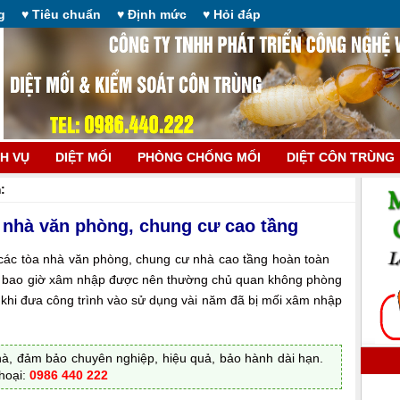
g
♥ Tiêu chuẩn
♥ Định mức
♥ Hỏi đáp
CH VỤ
DIỆT MỐI
PHÒNG CHỐNG MỐI
DIỆT CÔN TRÙNG
:
a nhà văn phòng, chung cư cao tầng
 các tòa nhà văn phòng, chung cư nhà cao tầng hoàn toàn
ng bao giờ xâm nhập được nên thường chủ quan không phòng
 khi đưa công trình vào sử dụng vài năm đã bị mối xâm nhập
nhà, đảm bảo chuyên nghiệp, hiệu quả, bảo hành dài hạn.
thoại:
0986 440 222