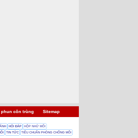
 phun côn trùng
Sitemap
 ẢNH
HỎI ĐÁP
HỘP NHỬ MỐI
MỐI
TIN TỨC
TIÊU CHUẨN PHÒNG CHỐNG MỐI