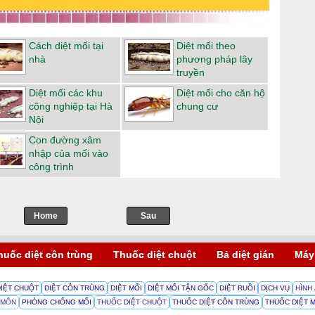
Cách diệt mối tại
Diệt mối theo
nhà
phương pháp lây
truyền
Diệt mối các khu
Diệt mối cho căn hộ
công nghiệp tại Hà
chung cư
Nội
Con đường xâm
nhập của mối vào
công trình
Home
->
Sau
huốc diệt côn trùng
Thuốc diệt chuột
Bả diệt gián
Máy
DIỆT CHUỘT
DIỆT CÔN TRÙNG
DIỆT MỐI
DIỆT MỐI TẬN GỐC
DIỆT RUỒI
DỊCH VỤ
HÌNH
 MÔN
PHÒNG CHỐNG MỐI
THUỐC DIỆT CHUỘT
THUỐC DIỆT CÔN TRÙNG
THUỐC DIỆT 