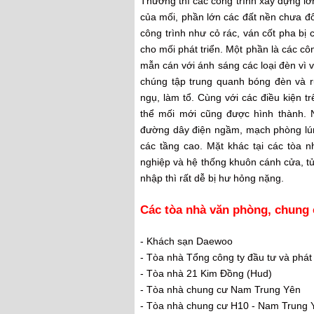
Thường thì các công trình xây dựng lớ
của mối, phần lớn các đất nền chưa đổ 
công trình như cỏ rác, ván cốt pha bị 
cho mối phát triển. Một phần là các cô
mẫn cán với ánh sáng các loại đèn vì 
chúng tập trung quanh bóng đèn và rụ
ngụ, làm tổ. Cùng với các điều kiện tr
thể mối mới cũng được hình thành. 
đường dây điện ngầm, mạch phòng lún,
các tầng cao. Mặt khác tại các tòa 
nghiệp và hệ thống khuôn cánh cửa, t
nhập thì rất dễ bị hư hỏng nặng.
Các tòa nhà văn phòng, chung 
- Khách sạn Daewoo
- Tòa nhà Tổng công ty đầu tư và phát 
- Tòa nhà 21 Kim Đồng (Hud)
- Tòa nhà chung cư Nam Trung Yên
- Tòa nhà chung cư H10 - Nam Trung 