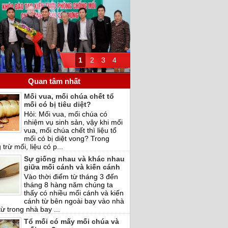
1
2
3
4
Quan tâm nhất
Mối vua, mối chúa chết tổ
mối có bị tiêu diệt?
Hỏi: Mối vua, mối chúa có
nhiệm vụ sinh sản, vậy khi mối
vua, mối chúa chết thì liệu tổ
mối có bị diệt vong? Trong
trừ mối, liệu có p...
Sự giống nhau và khác nhau
giữa mối cánh và kiến cánh
Vào thời điểm từ tháng 3 đến
tháng 8 hàng năm chúng ta
thấy có nhiều mối cánh và kiến
cánh từ bên ngoài bay vào nhà
ừ trong nhà bay ...
Tổ mối có mấy mối chúa và