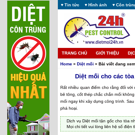
♥ Tin tức
♥ Hình ảnh
♥ Côn trùn
TRANG CHỦ
GIỚI THIỆU
DỊ
Home
»
Diệt mối
» Bài viết đang xem
Diệt mối cho các tò
Rất nhiều quan điểm cho rằng đối với
bê tông, cốt thép chắc chắn mối khô
mối ngay khi xây dựng công trình. Sau
phá hoại.
Dịch vụ Diệt mối tận gốc cho tòa 
Mọi chi tiết vui lòng liên hệ số điện 