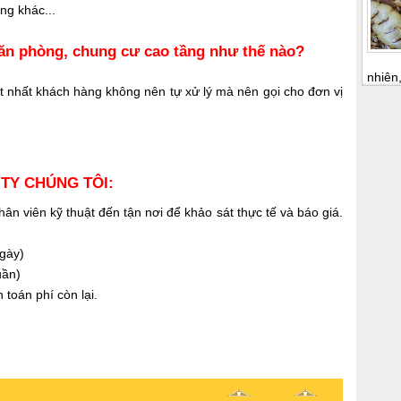
ng khác...
 văn phòng, chung cư cao tầng như thế nào?
nhiên,
ốt nhất khách hàng không nên tự xử lý mà nên gọi cho đơn vị
TY CH
ÚNG T
ÔI
:
hân viên kỹ thuật đến tận nơi để khảo sát thực tế và báo giá.
ngày)
uần)
 toán phí còn lại.