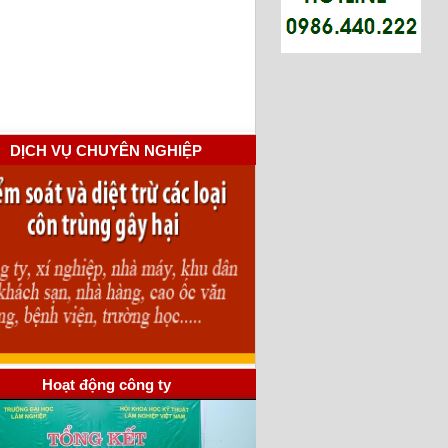
DỊCH VỤ CHUYÊN NGHIỆP
Hoạt động công ty