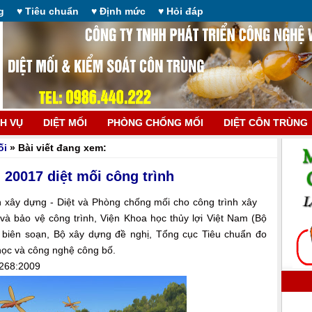
g
♥ Tiêu chuẩn
♥ Định mức
♥ Hỏi đáp
CH VỤ
DIỆT MỐI
PHÒNG CHỐNG MỐI
DIỆT CÔN TRÙNG
ối
» Bài viết đang xem:
 20017 diệt mối công trình
 xây dựng - Diệt và Phòng chống mối cho công trình xây
và bảo vệ công trình, Viện Khoa học thủy lợi Việt Nam (Bộ
) biên soạn, Bộ xây dựng đề nghị, Tổng cục Tiêu chuẩn đo
học và công nghệ công bố.
8268:2009