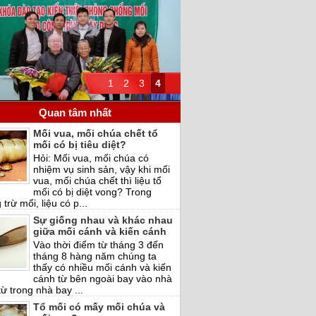
1
2
3
4
Quan tâm nhất
Mối vua, mối chúa chết tổ
mối có bị tiêu diệt?
Hỏi: Mối vua, mối chúa có
nhiệm vụ sinh sản, vậy khi mối
vua, mối chúa chết thì liệu tổ
mối có bị diệt vong? Trong
trừ mối, liệu có p...
Sự giống nhau và khác nhau
giữa mối cánh và kiến cánh
Vào thời điểm từ tháng 3 đến
tháng 8 hàng năm chúng ta
thấy có nhiều mối cánh và kiến
cánh từ bên ngoài bay vào nhà
ừ trong nhà bay ...
Tổ mối có mấy mối chúa và