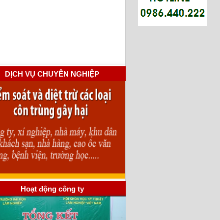
DỊCH VỤ CHUYÊN NGHIỆP
Hoạt động công ty