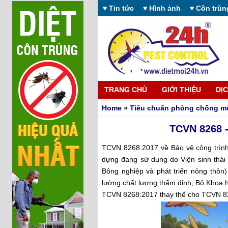
♥ Tin tức
♥ Hình ảnh
♥ Côn trùn
TRANG CHỦ
GIỚI THIỆU
DỊ
Home
»
Tiêu chuẩn phòng chống m
TCVN 8268 -
TCVN 8268:2017 về Bảo vệ công trình
dựng đang sử dụng do Viện sinh thái 
Bông nghiệp và phát triển nông thôn
lường chất lượng thẩm định, Bộ Khoa 
TCVN 8268:2017 thay thế cho TCVN 