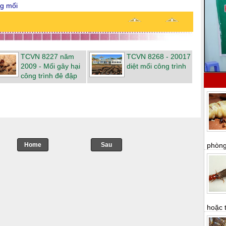
g mối
TCVN 8227 năm
TCVN 8268 - 20017
2009 - Mối gây hại
diệt mối công trình
công trình đê đập
phòng 
Home
->
Sau
hoặc t