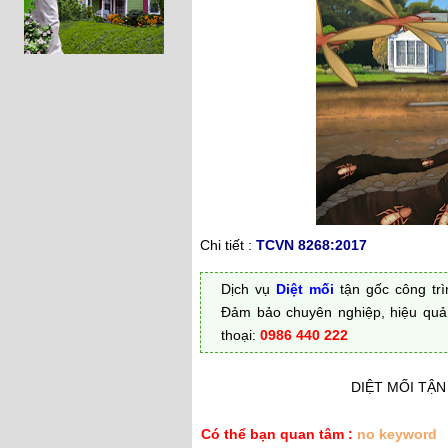
Chi tiết :
TCVN 8268:2017
Dịch vụ
Diệt mối
tận gốc công trì
Đảm bảo chuyên nghiệp, hiệu quả, 
thoại:
0986 440 222
DIỆT MỐI TẬN
Có thể bạn quan tâm :
no keyword