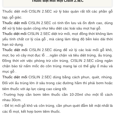
Thuốc diệt mối mọt Cislin 2.5EC
Thuốc diệt mối CISLIN 2.5EC
xử lý bảo quản rất tốt các phần gỗ
tạp, gỗ giác.
Thuốc diệt mối
CISLIN 2.5EC
có tính tồn lưu và ổn định cao, dùng
để xử lý bảo quản cũng như tiêu diệt các loài sâu mọt hại gỗ.
Thuốc diệt mối
CISLIN 2.5EC
diệt trừ mối, mọt đồng thời không làm
yếu tính chất cơ lý của gỗ , mà càng làm tăng độ bền kéo dài thời
hạn sử dụng.
Thuốc diệt mối
CISLIN 2.5EC
dùng để xử lý các loài mối gỗ khô,
mọt, bọ vỏ cây mọt đục lỗ ....ngăn chặn và tiêu diệt trứng, ấu trùng.
Đồng thời với việc phòng trừ côn trùng, CISLIN 2.5EC cũng ngăn
chặn bào tử nấm mốc do côn trùng mang lại có thể gây ố màu và
mục gỗ .
Thuốc diệt mối
CISLIN 2.5EC
dùng bằng cách phun, quét, nhúng.
Đối với ấu trùng lớn ở sâu trong các đườ­ng hầm thì phải bơm hoặc
tiêm thuốc với áp lực càng cao càng tốt.
-Tr­ường hợp cần bơm tiêm thuốc cần 10-20ml cho một lỗ cách
nhau 30cm.
- Để trị mối gỗ khô và côn trùng, cần phun quét đẫm bề mặt nhất là
các lỗ mọt, kết hợp bơm tiêm thuốc.