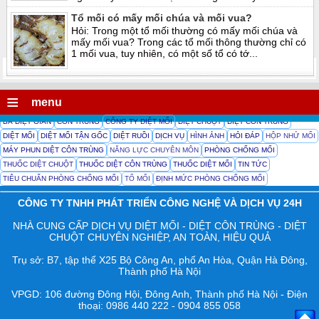
Tổ mối có mấy mối chúa và mối vua?
Hỏi: Trong một tổ mối thường có mấy mối chúa và
mấy mối vua? Trong các tổ mối thông thường chỉ có
1 mối vua, tuy nhiên, có một số tổ có tớ...
≡
menu
BẢ DIỆT GIÁN
CÔN TRÙNG
CÔNG TY DIỆT MỐI
DIỆT CHUỘT
DIỆT CÔN TRÙNG
DIỆT MỐI
DIỆT MỐI TẬN GỐC
DIỆT RUỒI
DỊCH VỤ
HÌNH ẢNH
HỎI ĐÁP
HỘP NHỬ MỐI
MÁY PHUN DIỆT CÔN TRÙNG
NĂNG LỰC CHUYÊN MÔN
PHÒNG CHỐNG MỐI
THUỐC DIỆT CHUỘT
THUỐC DIỆT CÔN TRÙNG
THUỐC DIỆT MỐI
TIN TỨC
TIÊU CHUẨN PHÒNG CHỐNG MỐI
TỔ MỐI
ĐỊNH MỨC PHÒNG CHỐNG MỐI
CÔNG TY TNHH PHÁT TRIỂN CÔNG NGHỆ VÀ DỊCH VỤ 24H
NHÀ CUNG CẤP DỊCH VỤ DIỆT MỐI - DIỆT CÔN TRÙNG - DIỆT
CHUỘT CHUYÊN NGHIỆP, AN TOÀN, HIỆU QUẢ
Trụ sở: B7, tập thể X25 Bộ Công An, phố An Hòa, Quận Hà Đông,
Thành phố Hà Nội
VPGD: 106 đường Đông Hội, Đông Anh, Thành phố Hà Nội - Điện
thoại: 0986 440 222 - 0904 855 058