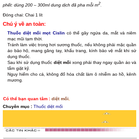
2
phết: dùng 200 – 300ml dung dịch đã pha mỗi m
.
Đóng chai: Chai 1 lít
Chú ý về an toàn:
Thuốc diệt mối mọt Cislin
có thể gây ngứa da, mắt và niêm
mạc mũi tạm thời.
Tránh làm việc trong hơi sương thuốc, nếu không phải mặc quần
áo bảo hộ, mang găng tay, khẩu trang, kính bảo vệ mắt khi sử
dụng thuốc.
Sau khi sử dụng thuốc
diệt mối
xong phải thay ngay quần áo và
tắm giặt kỹ.
Nguy hiểm cho cá, không đổ hóa chất làm ô nhiễm ao hồ, kênh
mương.
Có thể bạn quan tâm :
diệt mối
,
Chuyên mục :
Thuốc diệt mối