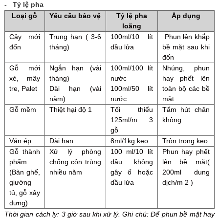
- Tỷ lệ pha
Loại gỗ
Yêu cầu bảo vệ
Tỷ lệ pha
Áp dụng
loãng
Cây mới
Trung hạn ( 3-6
100ml/10 lít
Phun lên khắp
đốn
tháng)
dầu lửa
bề mặt sau khi
đốn
Gỗ mới
Ngắn hạn (vài
100ml/100 lít
Nhúng, phun
xẻ, mây
tháng)
nước
hay phết lên
tre, Palet
Dài hạn (vài
100ml/50 lít
toàn bộ các bề
năm)
nước
mặt
Gỗ mềm
Thiệt hại độ 1
Tối thiểu
Tẩm hút chân
125ml/m 3
không
gỗ
Ván ép
Dài hạn
8ml/1kg keo
Trộn trong keo
Gỗ thành
Xử lý phòng
100 ml/10 lít
Phun hay phết
phẩm
chống côn trùng
dầu không
lên bề mặt(
(Bàn ghế,
nhiều năm
gây ố hoặc
200ml dung
giường
dầu lửa
dịch/m 2 )
tủ, gỗ xây
dựng)
Thời gian cách ly: 3 giờ sau khi xử lý.
Ghi chú: Để phun bề mặt hay